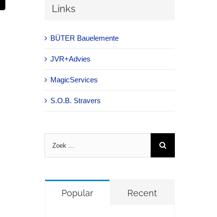
Links
BÜTER Bauelemente
JVR+Advies
MagicServices
S.O.B. Stravers
Zoeken
naar:
Popular
Recent