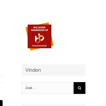
Vinden
Zoeken
naar:
st
Email