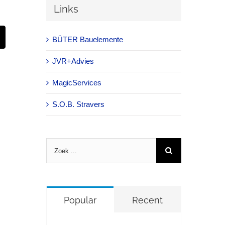
Links
st
Email
BÜTER Bauelemente
JVR+Advies
MagicServices
S.O.B. Stravers
Zoeken
naar:
Popular
Recent